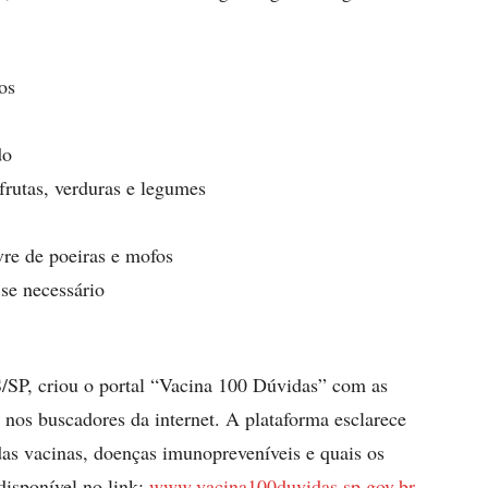
os
do
frutas, verduras e legumes
vre de poeiras e mofos
se necessário
SP, criou o portal “Vacina 100 Dúvidas” com as
 nos buscadores da internet. A plataforma esclarece
 das vacinas, doenças imunopreveníveis e quais os
disponível no link:
www.vacina100duvidas.sp.gov.br