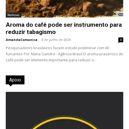
Notícias
Aroma do café pode ser instrumento para
reduzir tabagismo
AmandaComunica
-
4 de junho de 2024
0
Pesquisadores brasileiros fazem estudo preliminar com 60
fumantes Por Alana Gandra - Agência Brasil O aroma prazeroso do
café pode ser elemento importante para reduzir o...
Apoio