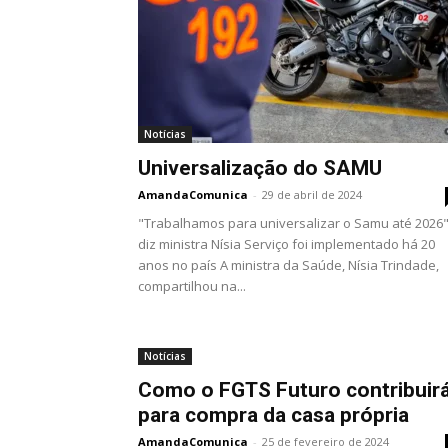
Notícias
Universalização do SAMU
AmandaComunica
-
29 de abril de 2024
"Trabalhamos para universalizar o Samu até 2026"
diz ministra Nísia Serviço foi implementado há 20
anos no país A ministra da Saúde, Nísia Trindade,
compartilhou na...
Notícias
Como o FGTS Futuro contribuir
para compra da casa própria
AmandaComunica
-
25 de fevereiro de 2024