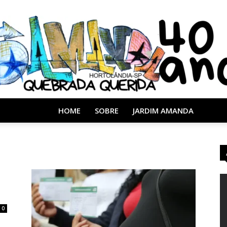
HOME
SOBRE
JARDIM AMANDA
Almanaque
o
40
0