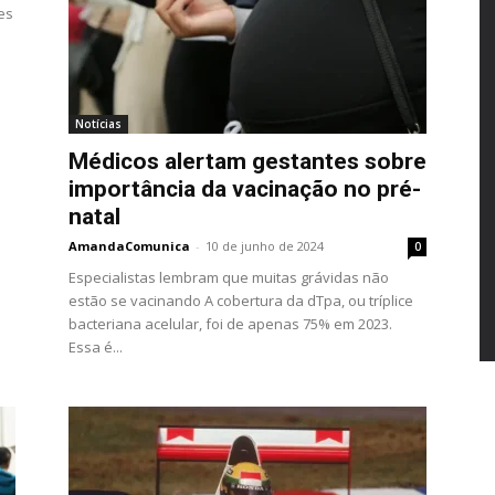
es
anos
Notícias
Médicos alertam gestantes sobre
importância da vacinação no pré-
natal
AmandaComunica
-
10 de junho de 2024
0
Especialistas lembram que muitas grávidas não
estão se vacinando A cobertura da dTpa, ou tríplice
bacteriana acelular, foi de apenas 75% em 2023.
Essa é...