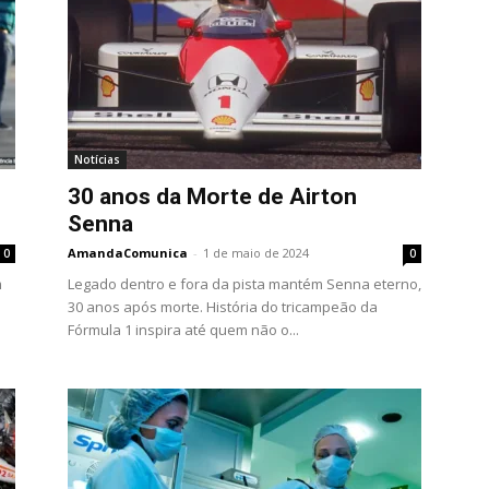
Notícias
30 anos da Morte de Airton
Senna
AmandaComunica
-
1 de maio de 2024
0
0
m
Legado dentro e fora da pista mantém Senna eterno,
30 anos após morte. História do tricampeão da
Fórmula 1 inspira até quem não o...