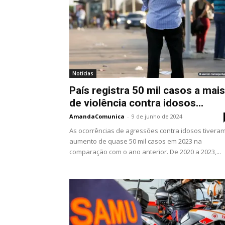
Notícias
País registra 50 mil casos a mais
de violência contra idosos...
AmandaComunica
-
9 de junho de 2024
As ocorrências de agressões contra idosos tivera
aumento de quase 50 mil casos em 2023 na
comparação com o ano anterior. De 2020 a 2023,...