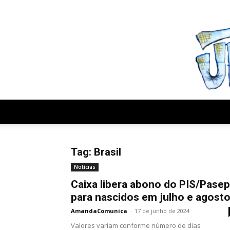
sexta-feira, agosto 7, 2026
Tag: Brasil
Notícias
Caixa libera abono do PIS/Pasep
para nascidos em julho e agost
AmandaComunica
-
17 de junho de 2024
Valores variam conforme número de dias