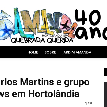
HOME
SOBRE
JARDIM AMANDA
Almanaque
rlos Martins e grupo
ws em Hortolândia
40
252