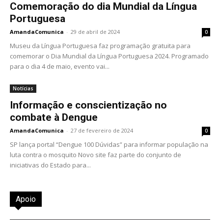
Comemoração do dia Mundial da Língua
Portuguesa
AmandaComunica
-
29 de abril de 2024
0
Museu da Língua Portuguesa faz programação gratuita para
comemorar o Dia Mundial da Língua Portuguesa 2024. Programado
para o dia 4 de maio, evento vai...
Notícias
Informação e conscientização no
combate à Dengue
AmandaComunica
-
27 de fevereiro de 2024
0
SP lança portal “Dengue 100 Dúvidas” para informar população na
luta contra o mosquito Novo site faz parte do conjunto de
iniciativas do Estado para...
Apoio