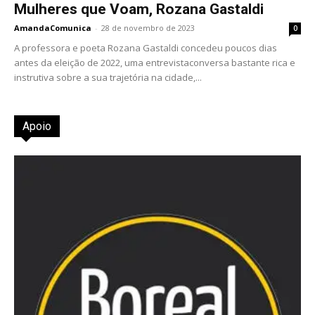
Mulheres que Voam, Rozana Gastaldi
AmandaComunica
-
28 de novembro de 2023
0
A professora e poeta Rozana Gastaldi concedeu poucos dias
antes da eleição de 2022, uma entrevistaconversa bastante rica e
instrutiva sobre a sua trajetória na cidade,...
Apoio