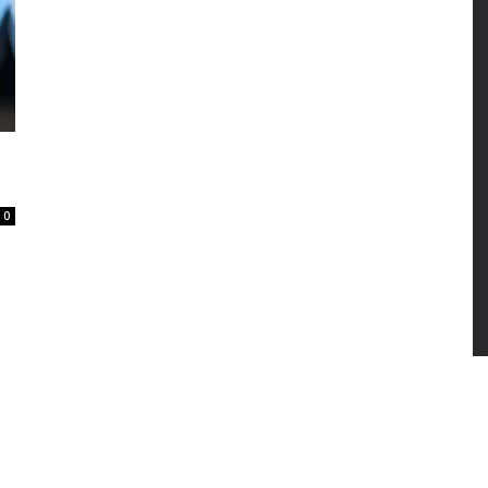
anos
0