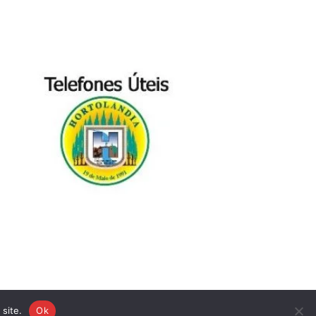
site.
Ok