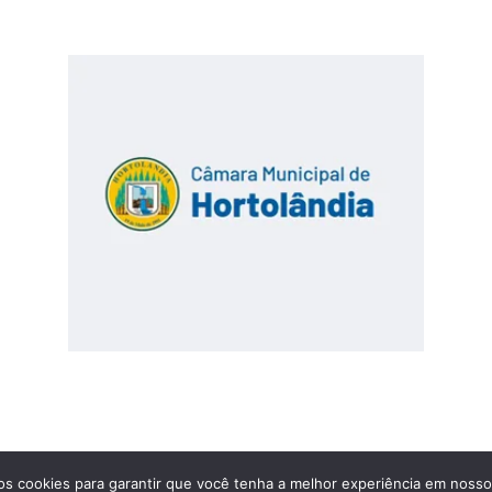
os cookies para garantir que você tenha a melhor experiência em nosso 