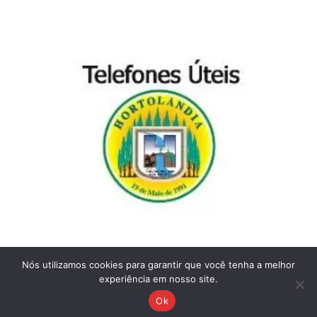
Nós utilizamos cookies para garantir que você tenha a melhor
experiência em nosso site.
Ok
© Todos os direitos reservados. Jardim Amanda - Hortolândia-SP